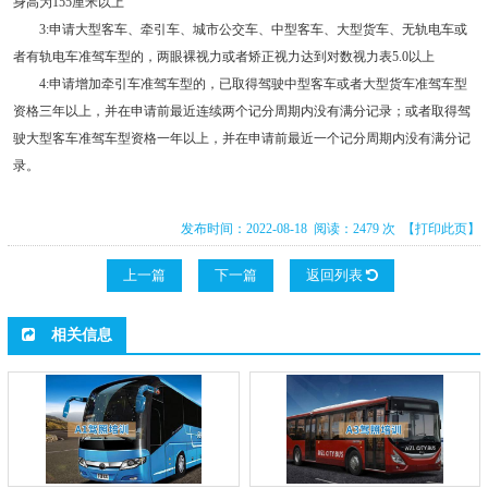
身高为155厘米以上
3:申请大型客车、牵引车、城市公交车、中型客车、大型货车、无轨电车或
者有轨电车准驾车型的，两眼裸视力或者矫正视力达到对数视力表5.0以上
4:申请增加牵引车准驾车型的，已取得驾驶中型客车或者大型货车准驾车型
资格三年以上，并在申请前最近连续两个记分周期内没有满分记录；或者取得驾
驶大型客车准驾车型资格一年以上，并在申请前最近一个记分周期内没有满分记
录。
发布时间：2022-08-18 阅读：2479 次
【打印此页】
上一篇
下一篇
返回列表
相关信息