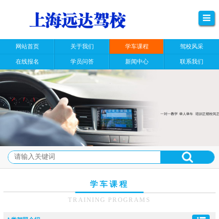
网站首页
关于我们
学车课程
驾校风采
在线报名
学员问答
新闻中心
联系我们
学车课程
TRAINING PROGRAMS