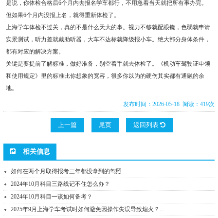
是说，你体检合格后6个月内去报名学车都行，不用急着当天就把所有事办完。
但如果6个月内没报上名，就得重新体检了。
上海学车体检不过关，真的不是什么天大的事。视力不够就配眼镜，色弱就申请
实景测试，听力差就戴助听器，大车不达标就降级报小车。绝大部分身体条件，
都有对应的解决方案。
关键是要提前了解标准，做好准备，别空着手就去体检了。《机动车驾驶证申领
和使用规定》里的标准比你想象的宽容，很多你以为的硬伤其实都有通融的余
地。
发布时间：2026-05-18 阅读：419次
上一篇
尾页
返回列表
相关信息
如何在两个月取得报考三年都没拿到的驾照
2024年10月科目三路线记不住怎么办？
2024年10月科目一该如何备考？
2025年9月上海学车考试时如何避免因操作失误导致熄火？...