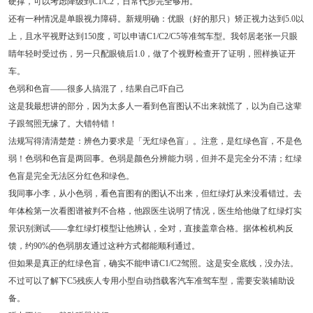
硬撑，可以考虑降级到C1/C2，日常代步完全够用。
还有一种情况是单眼视力障碍。新规明确：优眼（好的那只）矫正视力达到5.0以
上，且水平视野达到150度，可以申请C1/C2/C5等准驾车型。我邻居老张一只眼
睛年轻时受过伤，另一只配眼镜后1.0，做了个视野检查开了证明，照样换证开
车。
色弱和色盲——很多人搞混了，结果自己吓自己
这是我最想讲的部分，因为太多人一看到色盲图认不出来就慌了，以为自己这辈
子跟驾照无缘了。大错特错！
法规写得清清楚楚：辨色力要求是「无红绿色盲」。注意，是红绿色盲，不是色
弱！色弱和色盲是两回事。色弱是颜色分辨能力弱，但并不是完全分不清；红绿
色盲是完全无法区分红色和绿色。
我同事小李，从小色弱，看色盲图有的图认不出来，但红绿灯从来没看错过。去
年体检第一次看图谱被判不合格，他跟医生说明了情况，医生给他做了红绿灯实
景识别测试——拿红绿灯模型让他辨认，全对，直接盖章合格。据体检机构反
馈，约90%的色弱朋友通过这种方式都能顺利通过。
但如果是真正的红绿色盲，确实不能申请C1/C2驾照。这是安全底线，没办法。
不过可以了解下C5残疾人专用小型自动挡载客汽车准驾车型，需要安装辅助设
备。