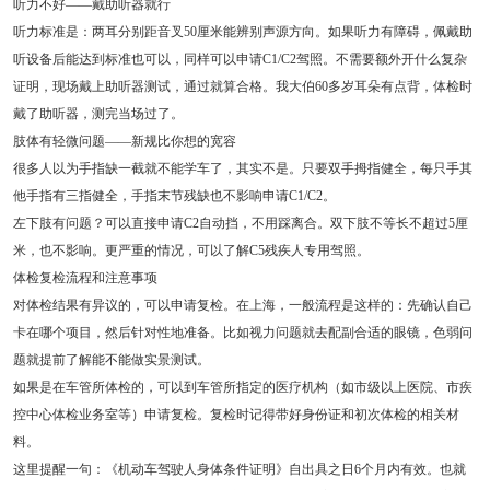
听力不好——戴助听器就行
听力标准是：两耳分别距音叉50厘米能辨别声源方向。如果听力有障碍，佩戴助
听设备后能达到标准也可以，同样可以申请C1/C2驾照。不需要额外开什么复杂
证明，现场戴上助听器测试，通过就算合格。我大伯60多岁耳朵有点背，体检时
戴了助听器，测完当场过了。
肢体有轻微问题——新规比你想的宽容
很多人以为手指缺一截就不能学车了，其实不是。只要双手拇指健全，每只手其
他手指有三指健全，手指末节残缺也不影响申请C1/C2。
左下肢有问题？可以直接申请C2自动挡，不用踩离合。双下肢不等长不超过5厘
米，也不影响。更严重的情况，可以了解C5残疾人专用驾照。
体检复检流程和注意事项
对体检结果有异议的，可以申请复检。在上海，一般流程是这样的：先确认自己
卡在哪个项目，然后针对性地准备。比如视力问题就去配副合适的眼镜，色弱问
题就提前了解能不能做实景测试。
如果是在车管所体检的，可以到车管所指定的医疗机构（如市级以上医院、市疾
控中心体检业务室等）申请复检。复检时记得带好身份证和初次体检的相关材
料。
这里提醒一句：《机动车驾驶人身体条件证明》自出具之日6个月内有效。也就