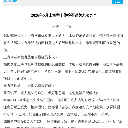
常见问题
2026年5月上海学车体检不过关怎么办？
来源： 作者：
远达驾校
指出，上海学车体检不过关的人，比你想象的多得多。但大部分情况都
有办法解决，今天我把自己和身边人的经验整理出来，希望能帮到正在发愁的
你。
上海驾考体检哪些项目最容易卡人？
根据多家上海驾校和体检机构的反馈数据，体检不过关的案例中，超过60%是视
力问题，约20%是辨色力（色觉）问题，剩下不到20%分布在听力、肢体等其他
项目。下面逐个说。
视力不达标——最常见但最好解决
前面说了，视力是头号杀手。但好消息是，这也是最容易解决的。
申请C1/C2等小型汽车准驾车型的，两眼矫正视力达到对数视力表4.9以上就行。
注意是矫正视力，框架眼镜、隐形眼镜都认。我身边好几个朋友第一次裸眼测
4.5、4.6不合格，出去配副眼镜回来复测，当场过了，前后不到一小时。
如果是申请A/B类大车驾照，标准稍高，矫正视力需要达到5.0以上。达不到也别