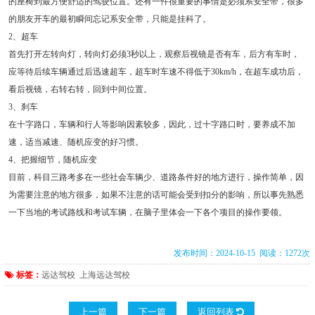
的座椅到最方便舒适的驾驶位置。还有一件很重要的事情是必须系安全带，很多
的朋友开车的最初瞬间忘记系安全带，只能是挂科了。
2、超车
首先打开左转向灯，转向灯必须3秒以上，观察后视镜是否有车，后方有车时，
应等待后续车辆通过后迅速超车，超车时车速不得低于30km/h，在超车成功后，
看后视镜，右转右转，回到中间位置。
3、刹车
在十字路口，车辆和行人等影响因素较多，因此，过十字路口时，要养成不加
速，适当减速、随机应变的好习惯。
4、把握细节，随机应变
目前，科目三路考多在一些社会车辆少、道路条件好的地方进行，操作简单，因
为需要注意的地方很多，如果不注意的话可能会受到扣分的影响，所以事先熟悉
一下当地的考试路线和考试车辆，在脑子里体会一下各个项目的操作要领。
发布时间：2024-10-15 阅读：1272次
标签：
远达驾校
上海远达驾校
上一篇
下一篇
返回列表