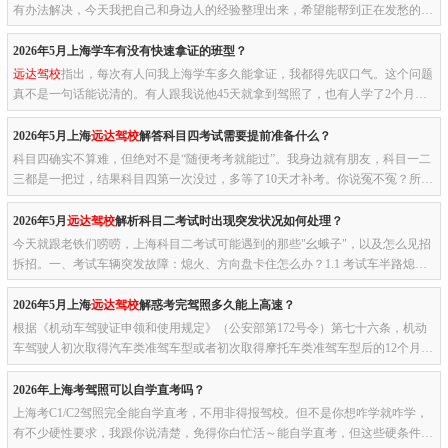
有办法解决，今天我把自己和身边人的经验整理出来，希望能帮到正在发愁的
你。上海驾考体检哪些项目最容易卡人？根据多家上海驾校和体检机构...
2026年5月上海学车有没有快速拿证的班型？
远达驾校
指出，每次有人问我上海学车多久能拿证，我都得先叹口气。这个问题
真不是一句话能说清的。有人跟我说他45天就拿到驾照了，也有人学了2个月还
在科目二挣扎。差距怎么就这么大？说真的，我当初也纠结过。想着报...
2026年5月上海
远达驾校
解答科目四考试需要提前准备什么？
科目四确实不算难，但绝对不是“随便考考就能过”。我身边就有朋友，科目一二
三都是一把过，结果科目四第一次没过，多等了10天才补考。你说冤不冤？所以
这篇就是把我自己考科目四的经验、踩过的坑、查到的最新政策，...
2026年5月
远达驾校
解析科目二考试时出现突发状况如何处理？
今天就跟老铁们唠唠，上海科目二考试可能遇到的那些"幺蛾子"，以及怎么见招
拆招。一、考试车辆突发故障：熄火、方向盘卡住怎么办？1.1 考试车半路熄
火：保命三步曲我跟你讲，熄火这事儿真的太太太常见了。尤其是半坡...
2026年5月上海
远达驾校
解惑考完驾照多久能上高速？
根据《机动车驾驶证申领和使用规定》（公安部第172号令）第七十六条，机动
车驾驶人初次取得汽车类准驾车型或者初次取得摩托车类准驾车型后的12个月为
实习期。划重点：是从你驾驶证上的"初次领证日期"开始算，往后推1...
2026年上海考驾照可以自学直考吗？
上海考C1/C2驾照完全能自学直考，不用非得报驾校。但不是你想咋学就咋学，
有不少硬性要求，我跟你说清楚，免得你白忙活～能自学直考，但这些硬条件必