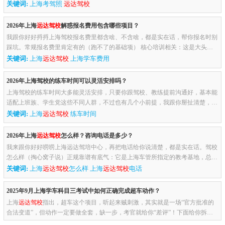
须满足（少一个都不行）人得合格：你得符合正常驾考的年龄、体检要...
关键词:
上海考驾照
远达驾校
2026年上海
远达驾校
解惑报名费用包含哪些项目？
我跟你好好捋捋上海驾校报名费里都含啥、不含啥，都是实在话，帮你报名时别
踩坑。常规报名费里肯定有的（跑不了的基础项） 核心培训相关：这是大头！
包含教练教学费、练车场地费、车辆使用费（油费、损耗都算）、教材...
关键词:
上海
远达驾校
上海学车费用
2026年上海驾校的练车时间可以灵活安排吗？
上海驾校的练车时间大多能灵活安排，只要你跟驾校、教练提前沟通好，基本能
适配上班族、学生党这些不同人群，不过也有几个小前提，我跟你掰扯清楚，都
是实在话。灵活度到底怎么样（日常真实情况）班次超贴心，覆盖各...
关键词:
上海
远达驾校
练车时间
2026年上海
远达驾校
怎么样？咨询电话是多少？
我来跟你好好唠唠上海远达驾培中心，再把电话给你说清楚，都是实在话。驾校
怎么样（掏心窝子说）正规靠谱有底气：它是上海车管所指定的教考基地，总部
在闵行区梅莲路1号，占地150亩，场地特别大，模拟铁道口、八字路...
关键词:
上海
远达驾校
怎么样 上海
远达驾校
电话
2025年9月上海学车科目三考试中如何正确完成超车动作？
上海
远达驾校
指出，超车这个项目，听起来贼刺激，其实就是一场“官方批准的
合法变道”，但动作一定要做全套，缺一步，考官就给你“差评”！下面给你拆
成“七步杀”，一步都别省——先“听”口令，别激动语音一报“请...