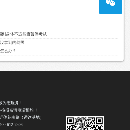
中感到身体不适能否暂停考试
都没拿到的驾照
住怎么办？
诚为您服务！！
体检报名请电话预约 ！
号近莲花南路（远达基地）
0-612-7308