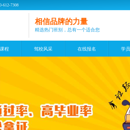
2-7308
相信品牌的力量
精选热门班别，总有一个适合您
课程
驾校风采
在线报名
学