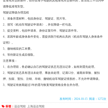
证准驾车型的条件，但符合准予驾驶的其他准驾车型条件的，应当在三十日内申
请降低准驾车型。
驾驶证降级办理流程
1、准备所需材料，包括身份证、驾驶证、照片等。
2、填写《机动车驾驶证申请表》，并在降级一栏勾选。
3、提交资料，包括申请表、身份证复印件、驾驶证原件等。
4、若因年龄或身体条件变化，需提供医疗机构出具的《机动车驾驶人身体条件
证明》。
5、缴纳相应的工本费。
6、等待新证生成后领取。
注意事项：
1、在办理前，务必确认自己的驾驶证状态无违法记录，如有则需先处理。
2、驾驶证状态具有违法未处理、事故未处理、记满12分、逾期未审验、被扣
押、扣留、暂扣、注销、吊销、撤销机动车驾驶证情形的，不允许申请降级。
3、驾驶证有效期超过1年的需与恢复驾驶资格业务合并办理。
发布时间：2024-10-15 阅读：1272次
标签：
远达驾校
上海远达驾校