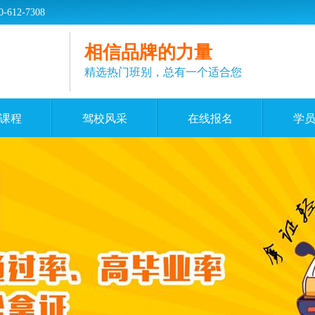
2-7308
相信品牌的力量
精选热门班别，总有一个适合您
课程
驾校风采
在线报名
学