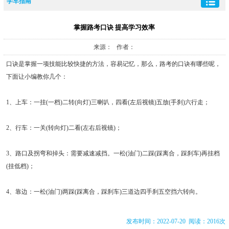
学车指南
掌握路考口诀 提高学习效率
来源： 作者：
口诀是掌握一项技能比较快捷的方法，容易记忆，那么，路考的口诀有哪些呢，
下面让小编教你几个：
1、上车：一挂(一档)二转(向灯)三喇叭，四看(左后视镜)五放(手刹)六行走；
2、行车：一关(转向灯)二看(左右后视镜)；
3、路口及拐弯和掉头：需要减速减挡。一松(油门)二踩(踩离合，踩刹车)再挂档
(挂低档)；
4、靠边：一松(油门)两踩(踩离合，踩刹车)三道边四手刹五空挡六转向。
发布时间：2022-07-20 阅读：2016次