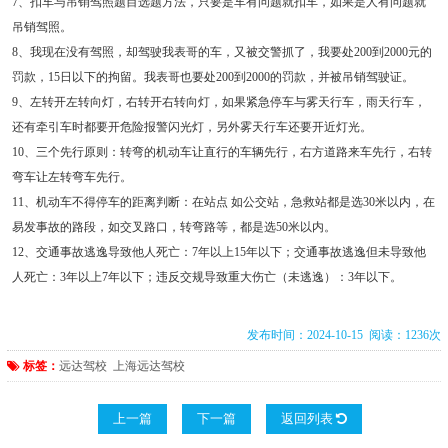
7、扣车与吊销驾照题目选题方法，只要是车有问题就扣车，如果是人有问题就
吊销驾照。
8、我现在没有驾照，却驾驶我表哥的车，又被交警抓了，我要处200到2000元的
罚款，15日以下的拘留。我表哥也要处200到2000的罚款，并被吊销驾驶证。
9、左转开左转向灯，右转开右转向灯，如果紧急停车与雾天行车，雨天行车，
还有牵引车时都要开危险报警闪光灯，另外雾天行车还要开近灯光。
10、三个先行原则：转弯的机动车让直行的车辆先行，右方道路来车先行，右转
弯车让左转弯车先行。
11、机动车不得停车的距离判断：在站点 如公交站，急救站都是选30米以内，在
易发事故的路段，如交叉路口，转弯路等，都是选50米以内。
12、交通事故逃逸导致他人死亡：7年以上15年以下；交通事故逃逸但未导致他
人死亡：3年以上7年以下；违反交规导致重大伤亡（未逃逸）：3年以下。
发布时间：2024-10-15 阅读：1236次
标签：
远达驾校
上海远达驾校
上一篇
下一篇
返回列表