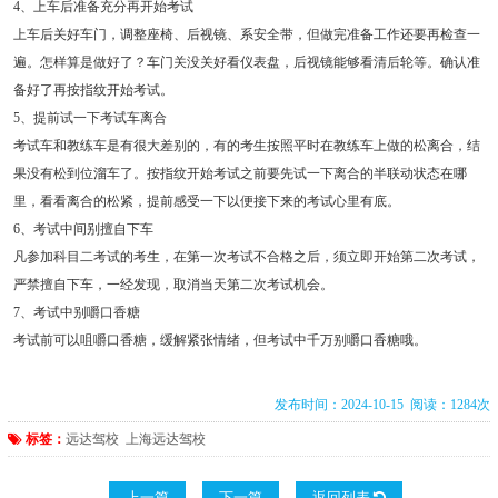
4、上车后准备充分再开始考试
上车后关好车门，调整座椅、后视镜、系安全带，但做完准备工作还要再检查一
遍。怎样算是做好了？车门关没关好看仪表盘，后视镜能够看清后轮等。确认准
备好了再按指纹开始考试。
5、提前试一下考试车离合
考试车和教练车是有很大差别的，有的考生按照平时在教练车上做的松离合，结
果没有松到位溜车了。按指纹开始考试之前要先试一下离合的半联动状态在哪
里，看看离合的松紧，提前感受一下以便接下来的考试心里有底。
6、考试中间别擅自下车
凡参加科目二考试的考生，在第一次考试不合格之后，须立即开始第二次考试，
严禁擅自下车，一经发现，取消当天第二次考试机会。
7、考试中别嚼口香糖
考试前可以咀嚼口香糖，缓解紧张情绪，但考试中千万别嚼口香糖哦。
发布时间：2024-10-15 阅读：1284次
标签：
远达驾校
上海远达驾校
上一篇
下一篇
返回列表