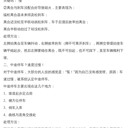
关键词：“慢”
②离合与刹车没配合好导致熄火，主要表现为：
猛松离合器未来得及松刹车；
离合还没松至半联动就松刹车，车子后溜后效率抬离合；
离合半联动抬过了却没松刹车。
处理方法：
左脚抬离合至车辆抖动，右脚效率刹车（脚不可离开刹车），两脚交替缓抬使车
辆平稳起步。然后左脚要稳住离合，既不可抬起，也不可踩下，直至车辆顺利下
坡。
二、中途停车？速度过慢！
对于中途停车，大部分的人挂的感觉是：“冤！”因为自己没有感觉呀。原因：车
速过慢，被系统认定中途停车。
中途停车主要出现在这几个地方：
1、坡道起步定点前
2、侧方位停车
3、倒车入库
4、曲线与直角交接处
处理方法：