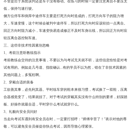
不管是出于系统误判还是车子没有移动。在练习的时候一定要注意离合不要压太
低，保持匀速行驶。
侧方位停车和倒库中途停车主要是打死方向时造成的，打死方向车子的阻力增
大，车速变慢，这个时候会被判中途停车，所以打死方向时应该轻抬一点离合。
回正方向时阻力减小，车速变快易造成修正不及时车身出线，所以回正方向时应
轻压离合器控制车速。
三、这些非技术性因素别忽略
1、考前注意听教练指示
考前教练会交待的注意事项，不要以为与考试无关就不听，这些信息恰恰是对考
试有用的。例如走几号道、指纹确认...有的学员不以为然，错在了非技术因素的
其他问题上，多冤枉啊。
2、穿戴合适的装备
工欲善其事，必先利其器。平时练车穿的鞋本来很习惯，考试换了一双鞋，压离
合器感觉变了，结果就挂了。对于考试的穿戴其实没有什么特别的要求，好踩踏
板、好操作就最合适，平时穿什么考试就穿什么。
3、礼貌向安全员问好
当走向考试车遇到有安全员在时，一定要打招呼：“师傅辛苦了！”表示对他的尊
敬，可以避免安全员催促你快点考试，因而导致心理紧张。