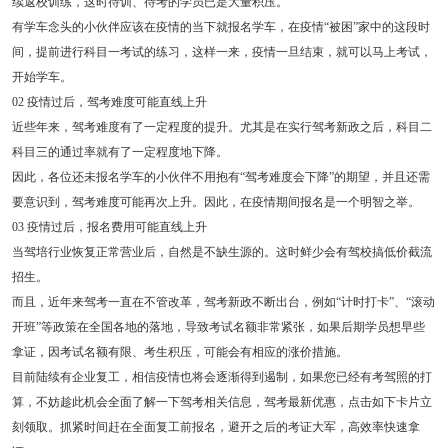
续返校训练，这时待训、待考的学员已是大量积压。
有学车念头的小伙伴应该在疫情的当下就报名学车，在疫情“被困”家中的这段时
间，提前进行科目一考试的练习，这样一来，疫情一旦结束，就可以马上考试，
开始学车。
02 疫情过后，驾考难度可能直线上升
近些年来，驾考难度有了一定程度的提升。尤其是在实行驾考新政之后，科目二
科目三的通过率就有了一定程度地下降。
因此，各位还未报名学车的小伙伴不用抱有“驾考难度会下降”的期望，并且还需
要意识到，驾考难度可能再次上升。因此，在疫情期间报名是一个明智之举。
03 疫情过后，报名费用可能直线上升
当驾培行业恢复正常营业后，自然是不缺生源的。这时鲜少会有驾校搞低价截流
招生。
而且，近年来驾考一直在不管改革，驾考新政不断出台，例如“计时打卡”、“滚动
开班”等政策在全国各地的落地，导致考试名额非常紧张，如果后期学员想早些
拿证，因考试名额有限、考生积压，可能会有相应的涨价措施。
目前陆续有企业复工，相信疫情也将会逐渐得到遏制，如果您已经有考驾照的打
算，不妨趁此机会全面了解一下驾考相关信息，驾考最新优惠，点击如下卡片立
刻领取。抓紧时间赶在全面复工前报名，避开之后的考证大军，高效率快速拿