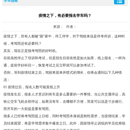
学车指南
疫情之下，有必要报名学车吗？
来源： 作者：
疫情之下，所有人都被“困”家中，停工停学，对于驾校来说是停考停训，这种时
候，考驾照还有必要吗？
其实，现在正是报考驾照的好时机。
目前虽然停止了培训和考试，但是招生目前依然是如火如荼，线上报名，一样沟
通，提前学好科目一，恢复考试之后立即就可以参加考试了。
否则，等到疫情结束之后，驾校将迎来井喷式的增长，你将会遇到以下几种情
况：
01 疫情过后，报名人数可能直线上升
疫情发生后，很多人才意识到有车是多么重要的一件事情。当公共交通停运，高
铁公交车飞机全部停运，如果没有车，去哪都不方便，简直可以说是寸步难行。
而开车的一大前提是要有驾照。
很多人已经将考驾照提上日程，同时考驾照本身就是刚性需求，当疫情结束，学
员结束观望，将是学驾需求集中爆发之日。此外，因疫情停止训练的学员也将陆