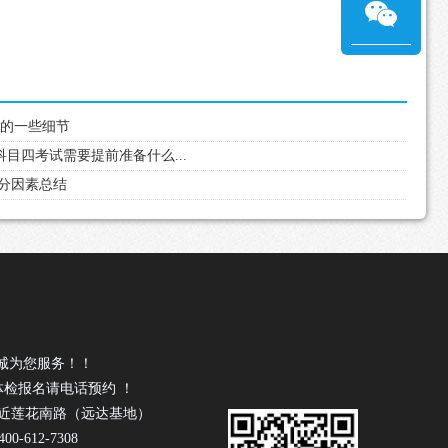
意的一些细节
科目四考试需要提前准备什么...
失分因素总结
诚为您服务！！
体检报名请电话预约 ！
号近莲花南路（远达基地）
0-612-7308