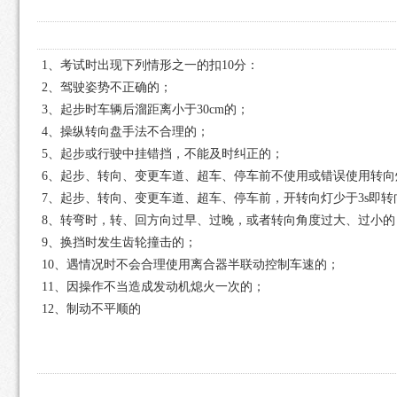
1、考试时出现下列情形之一的扣10分：
2、驾驶姿势不正确的；
3、起步时车辆后溜距离小于30cm的；
4、操纵转向盘手法不合理的；
5、起步或行驶中挂错挡，不能及时纠正的；
6、起步、转向、变更车道、超车、停车前不使用或错误使用转向
7、起步、转向、变更车道、超车、停车前，开转向灯少于3s即转
8、转弯时，转、回方向过早、过晚，或者转向角度过大、过小的
9、换挡时发生齿轮撞击的；
10、遇情况时不会合理使用离合器半联动控制车速的；
11、因操作不当造成发动机熄火一次的；
12、制动不平顺的