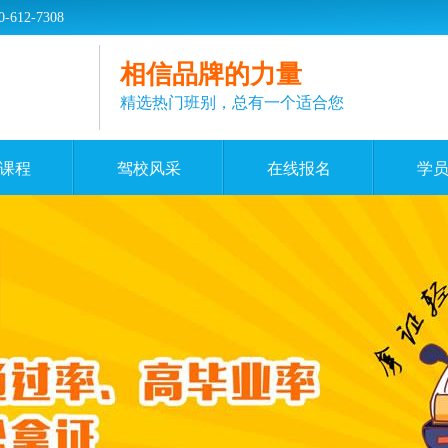
2-7308
相信品牌的力量
精选热门班别，总有一个适合您
课程
驾校风采
在线报名
学