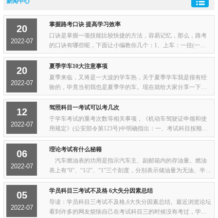
新闻中心
掌握路考口诀 提高学习效率
20
口诀是掌握一项技能比较快捷的方法，容易记忆，那么，路考
2022-07
的口诀有哪些呢，下面让小编教你几个：1、上车：一挂(一档)
二转(向灯)三喇叭，四看(左后视镜)五放(手刹)六行走；2、行
车：一关(转向灯)二看(左右后视镜)；3、...
夏季学车10大注意事项
20
夏季来临，又将是一大波的学车热，关于夏季学车我是很有经
2022-07
验的，毕竟当初我也是夏季学的车。现在就给大家分享一下夏
季学车的注意事项。1、练车过程中如果感觉身体不舒服，千万
不要硬撑，应马上告诉教练，及时到阴凉处...
驾照科目一考试可以考几次
12
于学车考试的重考次数等相关事项，《机动车驾驶证申领和使
2022-07
用规定》(公安部令第123号)中明确指出：一、考试科目按顺
序，考试之前要预约三个科目按顺序分别预约考试，每个科目
预约后可以考试一次、补考一次。不参加补考...
理论考试有什么秘籍
06
汽车燃油表的功用是指示汽车主、副邮箱内的存油量。燃油
2022-07
表上有“0”、“1/2”、“1”三个刻度，分别表示储油量为无油、半箱
油和满箱油。 燃油表是在点火开关接通后才开始工作。有
主、副油箱时，燃油表只能显示一...
学员科目三考试不及格 6大失分因素总结
05
导读：学员科目三考试不及格,6大失分因素总结。最近浏览论坛
2022-07
看到许多的网友烦恼自己在考试科目三的时候没有考过，学员