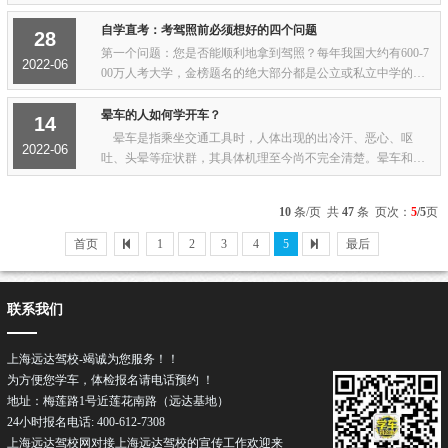
科目三考试不及格原因有哪些方面呢。今天小编给大家整理了
一下学员科目三考试不及格的失败因素，...
自学直考：考驾照前必须想好的四个问题
28
第一个问题：您是否能顺利地拿到驾照？每年我国大约有600-7
2022-06
00万人考大学，金榜题名的绝大部分都是公立或私立中学的学
生，自学直考上大学的不仅是凤毛麟角，而且他们付出了几倍
于在校生的心血，这告诉了我们一个道理：...
晕车的人如何学开车？
14
晕车是指乘坐交通工具时，人体出现的出冷汗、恶心、呕
2022-06
吐、头晕等症状群，其具体机理至今尚不完全清楚。晕车和人
的体质有关，当前并没有可以长期治疗晕车的手段，但是，短
期内治疗晕车的方法非常多，其中包括药物以...
10
条/页 共
47
条 页次：
5
/5
页
首页
1
2
3
4
5
最后
联系我们
上海远达驾校-竭诚为您服务！！
为方便您学车，体检报名请电话预约 ！
地址：梅莲路1号近莲花南路（远达基地）
24小时报名电话: 400-612-7308
上海远达驾校网对接上海远达驾校的宣传工作欢迎来