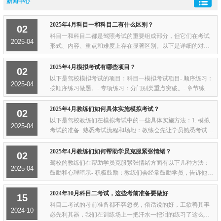
新闻中心
2025年4月科目一和科目二有什么区别？
02
科目一和科目二都是驾照考试的重要组成部分，但它们在考试
2025-04
形式、内容、重点和难度上存在显著区别。以下是详细的对
比：1. 考试形式- 科目一：理论考试，通过计算机答题。- 科目
二：实际操作考试，需要在指定的场地内驾...
2025年4月模拟考试有哪些项目？
02
以下是驾校模拟考试的项目：科目一模拟考试项目- 顺序练习：
2025-04
按顺序练习做题。- 专项练习：分门别类重点突破。- 章节练
习：按照法规章节逐步分类。- 随机练习：随机抽取题目进行练
习。- 模拟考试：模拟在线真实考场。...
2025年4月教练们如何具体实施模拟考试？
02
以下是驾校教练们在模拟考试中的一些具体实施方法：1. 模拟
2025-04
考试的准备- 熟悉考试流程和场地：教练会先让学员熟悉考试的
流程和场地，包括考试项目的顺序、场地的布局等，让学员对
考试有一个全面的了解。- 制定个性化模...
2025年4月教练们如何帮助学员克服紧张情绪？
02
驾校的教练们在帮助学员克服紧张情绪方面有以下几种方法：
2025-04
鼓励和心理暗示- 积极鼓励：教练们会经常鼓励学员，告诉他们
紧张是正常的，很多学员在刚开始学车时都会感到紧张，让学
员明白紧张情绪是可以通过练习和调整逐...
2024年10月科目二考试，这些考前准备要做好
15
科目二考试的考前准备都不容忽视，俗话说的好，工欲善其事
2024-10
必先利其器，我们在训练场上一把汗水一把泪的练习了这么久