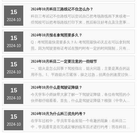
这么好，怎么可以被自己的考前准备工作给拖了后腿呢。做好
考前准备，不仅有利于接下来发挥，还能帮...
2024年10月科目三路线记不住怎么办？
15
科目三考试记不住路线可以尝试自己把考场路线画下来或者一
2024-10
些驾校可以把考场路线打印下来，然后标注好考点及注意事
项；还有一些方法就是学员自己走一遍考场路线然后录个视频
记录下来。科目三记不住路线小技巧有的学员...
2024年10月报名拿驾照要多久？
15
Q：考驾照最快需要多久？A: 考驾照最快45天左右可以拿到驾
2024-10
照。因为驾驶资格证考试在预约时有一定的时间限制，只有在
规定的预约天数后才可以预约参加考试，所以拿驾照最快也要
一个半月。（前提是科科都在一把过的情况...
2024年10月科目二一定要注意的一些细节
15
一、熄火是怎么回事？驾校指出，熄火问题，主要是离合的运
2024-10
用不当。1、平路熄火①紧张，操之过急，抬离合的速度过快导
致熄火。处理方法：放松身心，缓慢地抬离合。关键词：“慢”②
带刹车起步时，刹车踩得过重导致熄火...
2024年10月什么是驾驶证降级？
15
今天学车小师妹带大家了解一下驾驶证降级，各位有驾照的小
2024-10
伙伴都仔细看看。首先，什么是驾驶证降级？根据《中华人民
共和国道路交通安全法》规定，驾驶人应当按照驾驶证载明的
准驾车型驾驶机动车。准驾车型越高，可驾...
2024年10月为什么科三优先约考？
15
在学车过程中，学员常常会发现一个有趣的现象：在科目二
2024-10
中，学员通常是在完成足够的练车后才进行约考；而在科目三
路考中，却往往需要先成功约考，然后再进行练车。同样是实